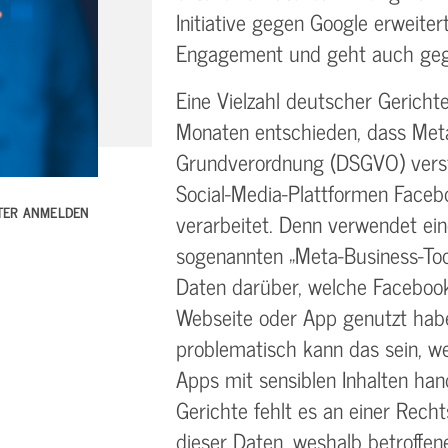
Initiative gegen Google erweite
Engagement und geht auch geg
Eine Vielzahl deutscher Gericht
Monaten entschieden, dass Met
Grundverordnung (DSGVO) verst
Social-Media-Plattformen Faceb
TTER ANMELDEN
verarbeitet. Denn verwendet ei
sogenannten „Meta-Business-Tool
Daten darüber, welche Facebook
Webseite oder App genutzt hab
problematisch kann das sein, w
Apps mit sensiblen Inhalten han
Gerichte fehlt es an einer Rech
dieser Daten, weshalb betroffen