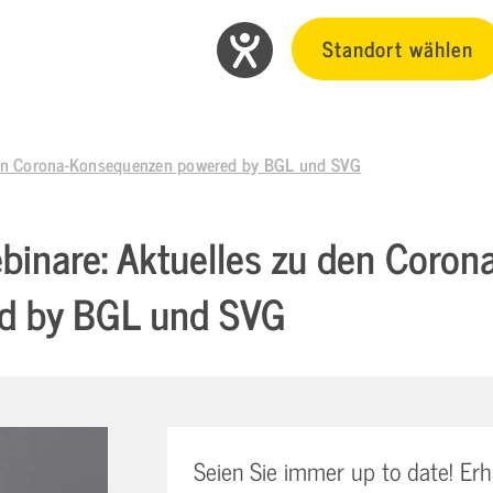
Standort wählen
 den Corona-Konsequenzen powered by BGL und SVG
binare: Aktuelles zu den Coro
d by BGL und SVG
Seien Sie immer up to date! Erh