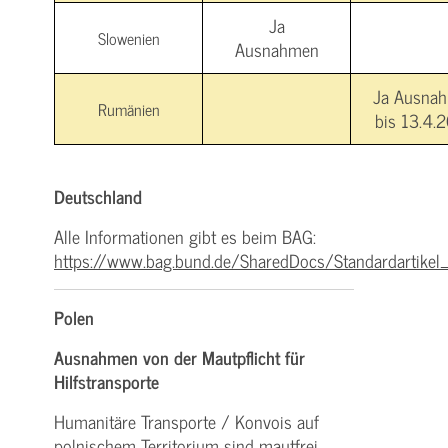
Ja
Slowenien
Ausnahmen
Ja Ausna
Rumänien
bis 13.4.
Deutschland
Alle Informationen gibt es beim BAG:
https://www.bag.bund.de/SharedDocs/Standardartikel_
Polen
Ausnahmen von der Mautpflicht für
Hilfstransporte
Humanitäre Transporte / Konvois auf
polnischem Territorium sind mautfrei.