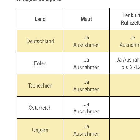
Lenk u
Land
Maut
Ruhezei
Ja
Ja
Deutschland
Ausnahmen
Ausnah
Ja
Ja Ausna
Polen
Ausnahmen
bis 2.4.
Ja
Tschechien
Ausnahmen
Ja
Österreich
Ausnahmen
Ja
Ungarn
Ausnahmen