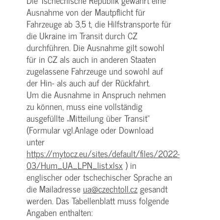
Die Tschechische Republik gewährt eine
Ausnahme von der Mautpflicht für
Fahrzeuge ab 3,5 t, die Hilfstransporte für
die Ukraine im Transit durch CZ
durchführen. Die Ausnahme gilt sowohl
für in CZ als auch in anderen Staaten
zugelassene Fahrzeuge und sowohl auf
der Hin- als auch auf der Rückfahrt.
Um die Ausnahme in Anspruch nehmen
zu können, muss eine vollständig
ausgefüllte „Mitteilung über Transit“
(Formular vgl.Anlage oder Download
unter
https://mytocz.eu/sites/default/files/2022-
03/Hum_UA_LPN_list.xlsx
) in
englischer oder tschechischer Sprache an
die Mailadresse
ua@czechtoll.cz
gesandt
werden. Das Tabellenblatt muss folgende
Angaben enthalten: