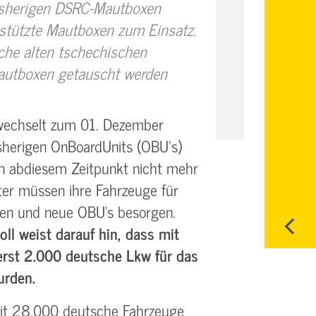
bisherigen DSRC-Mautboxen
stützte Mautboxen zum Einsatz.
iche alten tschechischen
autboxen getauscht werden
 wechselt zum 01. Dezember
herigen On­Board­Units (OBU’s)
n abdiesem Zeitpunkt nicht mehr
er müssen ihre Fahrzeuge für
ren und neue OBU‘s besorgen.
ll weist darauf hin, dass mit
rst 2.000 deutsche Lkw für das
urden.
eit 28.000 deutsche Fahrzeuge